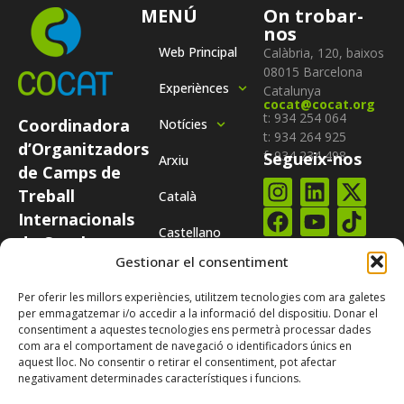
MENÚ
On trobar-
nos
Web Principal
Calàbria, 120, baixos
08015 Barcelona
Experiènces
Catalunya
cocat@cocat.org
t: 934 254 064
Coordinadora
Notícies
t: 934 264 925
d’Organitzadors
f: 934 234 498
Segueix-nos
Arxiu
de Camps de
Treball
Català
Internacionals
Castellano
de Catalunya
Subscriure-te al
COCAT és una
Gestionar el consentiment
nostre
butlletí
plataforma
Per oferir les millors experiències, utilitzem tecnologies com ara galetes
integrada per
per emmagatzemar i/o accedir a la informació del dispositiu. Donar el
totes aquelles
consentiment a aquestes tecnologies ens permetrà processar dades
com ara el comportament de navegació o identificadors únics en
entitats
aquest lloc. No consentir o retirar el consentiment, pot afectar
catalanes que
negativament determinades característiques i funcions.
organitzen