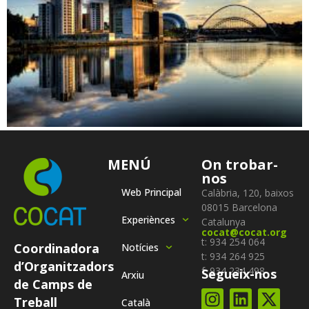
MENÚ
On trobar-
nos
Web Principal
Calàbria, 120, baixos
08015 Barcelona
Experiènces
Catalunya
cocat@cocat.org
t: 934 254 064
Coordinadora
Notícies
t: 934 264 925
d’Organitzadors
f: 934 234 498
Segueix-nos
Arxiu
de Camps de
Treball
Català