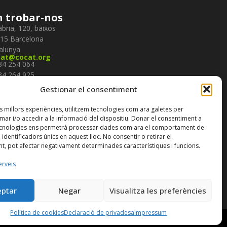
 trobar-nos
àbria, 120, baixos
15 Barcelona
alunya
cat@cocat.org
934 254 064
934 264 925
934 234 498
gueix-nos
Gestionar el consentiment
es millors experiències, utilitzem tecnologies com ara galetes per
r i/o accedir a la informació del dispositiu. Donar el consentiment a
scriure-te al nostre
butlletí
ecnologies ens permetrà processar dades com ara el comportament de
identificadors únics en aquest lloc. No consentir o retirar el
t, pot afectar negativament determinades característiques i funcions.
erveis
eptar
Negar
Visualitza les preferències
Política de cookies
Declaració de privadesa
Impressum
tat
Avís legal
Política de cookies
|
|