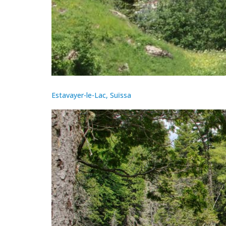
Estavayer-le-Lac, Suïssa