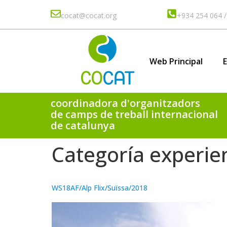
cocat@cocat.org
+934 254 064 /
Web Principal
coordinadora d'organitzadors
de camps de treball internacional
de catalunya
Categoría experie
WS18AF/Alp Flix/Suïssa/2018