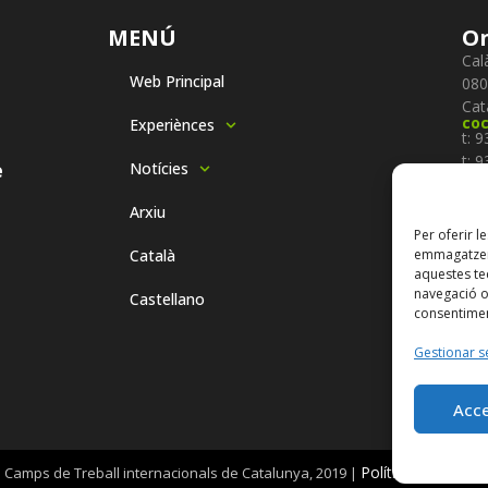
MENÚ
On
Cal
Web Principal
080
Cat
co
Experiènces
t: 
t: 
e
Notícies
f: 
Se
Arxiu
Per oferir l
Català
emmagatzema
Sub
aquestes t
navegació o 
Castellano
consentimen
Gestionar s
Acc
Política de
privaci
Camps de Treball internacionals de Catalunya, 2019 |