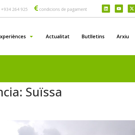
 +934 264 925
condicions de pagament
Experiènces
Actualitat
Butlletins
Arxiu
ncia:
Suïssa