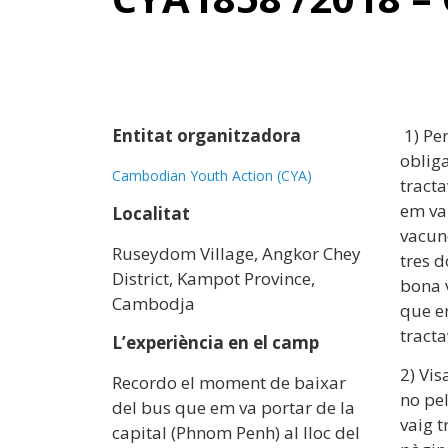
Entitat organitzadora
1) Pe
oblig
Cambodian Youth Action (CYA)
tract
em va
Localitat
vacune
Ruseydom Village, Angkor Chey
tres d
District, Kampot Province,
bona 
Cambodja
que er
tracta
L’experiència en el camp
2) Vis
Recordo el moment de baixar
no pel
del bus que em va portar de la
vaig t
capital (Phnom Penh) al lloc del