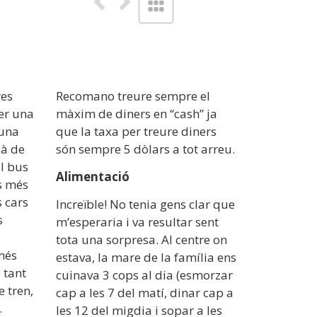
res
Recomano treure sempre el
er una
màxim de diners en “cash” ja
 una
que la taxa per treure diners
jà de
són sempre 5 dòlars a tot arreu.
l bus
Alimentació
és més
s cars
Increïble! No tenia gens clar que
s
m’esperaria i va resultar sent
tota una sorpresa. Al centre on
més
estava, la mare de la família ens
 tant
cuinava 3 cops al dia (esmorzar
e tren,
cap a les 7 del matí, dinar cap a
.
les 12 del migdia i sopar a les