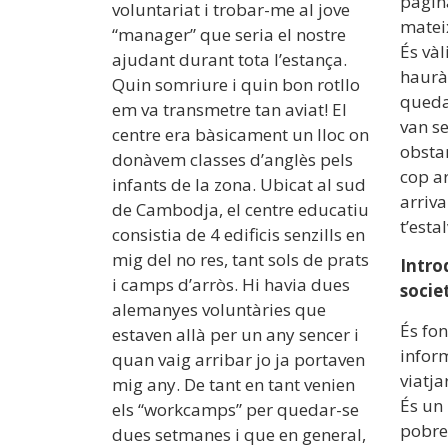
pàgina
voluntariat i trobar-me al jove
mateix
“manager” que seria el nostre
És vàl
ajudant durant tota l’estança.
hauràs
Quin somriure i quin bon rotllo
queda
em va transmetre tan aviat! El
van se
centre era bàsicament un lloc on
obstan
donàvem classes d’anglès pels
cop ar
infants de la zona. Ubicat al sud
arriv
de Cambodja, el centre educatiu
t’esta
consistia de 4 edificis senzills en
mig del no res, tant sols de prats
Introd
i camps d’arròs. Hi havia dues
socie
alemanyes voluntàries que
És fo
estaven allà per un any sencer i
infor
quan vaig arribar jo ja portaven
viatj
mig any. De tant en tant venien
És un 
els “workcamps” per quedar-se
pobre 
dues setmanes i que en general,