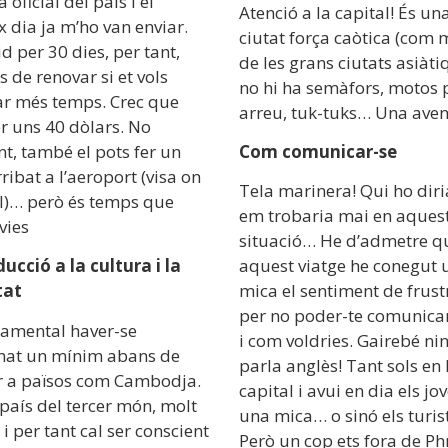
 oficial del país i el
Atenció a la capital! És un
 dia ja m’ho van enviar.
ciutat força caòtica (com 
id per 30 dies, per tant,
de les grans ciutats asiàti
 de renovar si et vols
no hi ha semàfors, motos p
r més temps. Crec que
arreu, tuk-tuks… Una aven
r uns 40 dòlars. No
t, també el pots fer un
Com comunicar-se
ribat a l’aeroport (visa on
Tela marinera! Qui ho dir
al)… però és temps que
em trobaria mai en aques
lvies
situació… He d’admetre q
ucció a la cultura i la
aquest viatge he conegut 
tat
mica el sentiment de frust
per no poder-te comunicar
namental haver-se
i com voldries. Gairebé ni
mat un mínim abans de
parla anglès! Tant sols en 
ar a països com Cambodja.
capital i avui en dia els jo
país del tercer món, molt
una mica… o sinó els turis
i per tant cal ser conscient
Però un cop ets fora de P