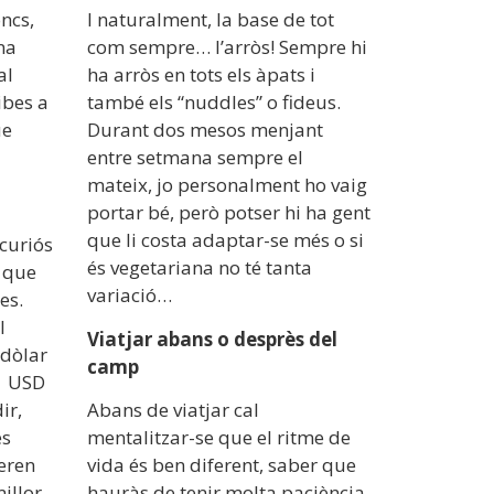
oncs,
I naturalment, la base de tot
na
com sempre… l’arròs! Sempre hi
al
ha arròs en tots els àpats i
ibes a
també els “nuddles” o fideus.
ue
Durant dos mesos menjant
entre setmana sempre el
mateix, jo personalment ho vaig
portar bé, però potser hi ha gent
que li costa adaptar-se més o si
curiós
és vegetariana no té tanta
 que
variació…
es.
l
Viatjar abans o desprès del
“dòlar
camp
 1 USD
ir,
Abans de viatjar cal
es
mentalitzar-se que el ritme de
 eren
vida és ben diferent, saber que
illor
hauràs de tenir molta paciència,