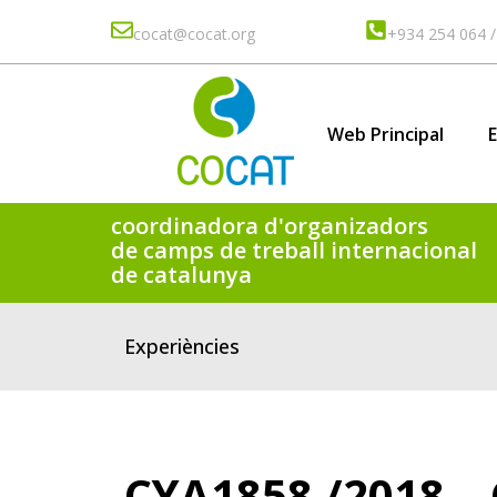
cocat@cocat.org
+934 254 064 /
Web Principal
E
coordinadora d'organizadors
de camps de treball internacional
de catalunya
Experiències
CYA1858 /2018 –