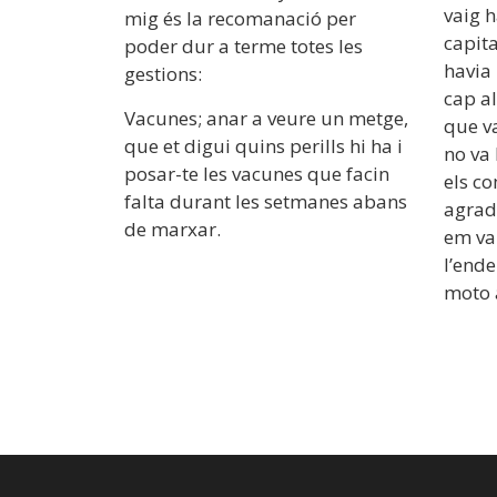
vaig 
mig és la recomanació per
capita
poder dur a terme totes les
havia
gestions:
cap al
Vacunes; anar a veure un metge,
que va
que et digui quins perills hi ha i
no va
posar-te les vacunes que facin
els c
falta durant les setmanes abans
agrada
de marxar.
em van
l’end
moto 