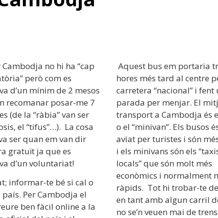
r Cambodja no hi ha “cap
Aquest bus em portaria t
atòria” però com es
hores més tard al centre p
ava d’un mínim de 2 mesos
carretera “nacional” i fent
n recomanar posar-me 7
parada per menjar. El mit
s (de la “ràbia” van ser
transport a Cambodja és e
osis, el “tifus”…). La cosa
o el “minivan”. Els busos 
va ser quan em van dir
aviat per turistes i són mé
a gratuït ja que es
i els minivans són els “taxi
va d’un voluntariat!
locals” que són molt més
econòmics i normalment 
at; informar-te bé si cal o
ràpids. Tot hi trobar-te de
 país. Per Cambodja el
en tant amb algun carril d
reure ben fàcil online a la
no se’n veuen mai de trens