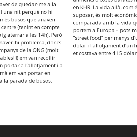
haver de quedar-me a la
en KHR. La vida allà, com 
l una nit perquè no hi
suposar, és molt econòmi
 més busos que anaven
comparada amb la vida q
 centre (tenint en compte
portem a Europa – pots m
ig aterrar a les 14h). Però
“street food” per menys d’
 haver-hi problema, doncs
dolar i l’allotjament d’un 
ompanys de la ONG (molt
et costava entre 4 i 5 dòlar
bles!!!) em van recollir,
 portar a l’allotjament i a
emà em van portar en
a la parada de busos.