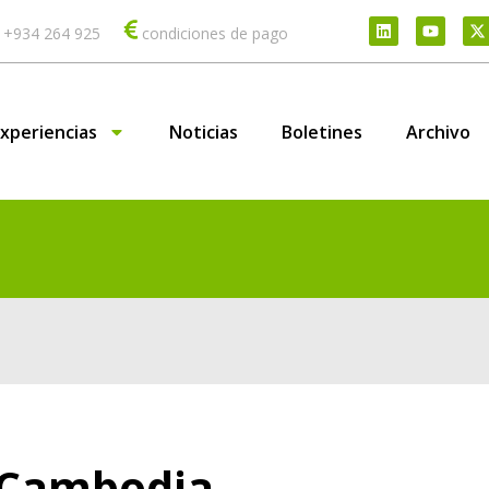
 +934 264 925
condiciones de pago
xperiencias
Noticias
Boletines
Archivo
 Cambodja