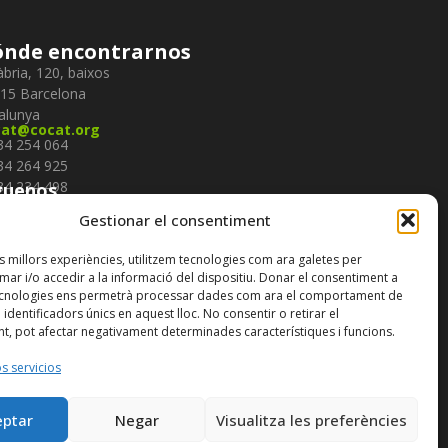
nde encontrarnos
àbria, 120, baixos
15 Barcelona
alunya
cat@cocat.org
934 254 064
934 264 925
934 234 498
guenos
Gestionar el consentiment
cribirte a nuestro
boletín
es millors experiències, utilitzem tecnologies com ara galetes per
r i/o accedir a la informació del dispositiu. Donar el consentiment a
ecnologies ens permetrà processar dades com ara el comportament de
identificadors únics en aquest lloc. No consentir o retirar el
t, pot afectar negativament determinades característiques i funcions.
s servicios
eptar
Negar
Visualitza les preferències