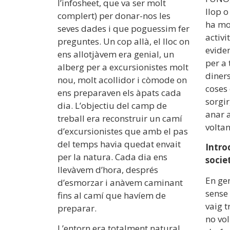
l’infosheet, que va ser molt
llop o
complert) per donar-nos les
ha mol
seves dades i que poguessim fer
activi
preguntes. Un cop allà, el lloc on
eviden
ens allotjàvem era genial, un
per a
alberg per a excursionistes molt
diners
nou, molt acollidor i còmode on
coses
ens preparaven els àpats cada
sorgir
dia. L’objectiu del camp de
anar 
treball era reconstruir un camí
voltan
d’excursionistes que amb el pas
del temps havia quedat envait
Introd
per la natura. Cada dia ens
socie
llevàvem d’hora, després
En ge
d’esmorzar i anàvem caminant
sense
fins al camí que havíem de
vaig 
preparar.
no vol
L’entorn era totalment natural,