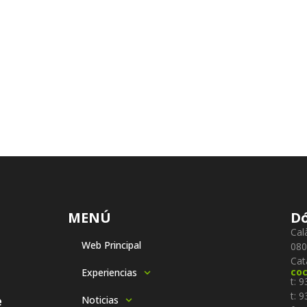
MENÚ
Dó
Cal
Web Principal
080
Cat
co
Experiencias
t: 
t: 
e
Noticias