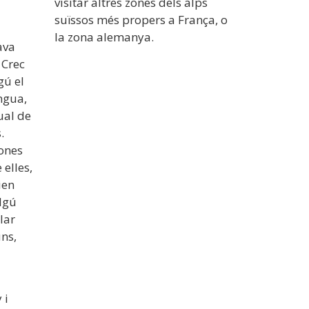
visitar altres zones dels alps
suïssos més propers a França, o
la zona alemanya.
ava
 Crec
gú el
ngua,
ual de
.
ones
 elles,
ien
algú
lar
uns,
 i