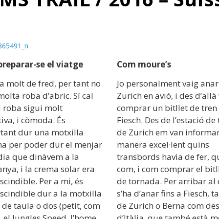
reparar-se el viatge
Com moure’s
a molt de fred, per tant no
Jo personalment vaig anar 
molta roba d’abric. Sí cal
Zurich en avió, i des d’allà
 roba sigui molt
comprar un bitllet de tren 
iva, i còmoda. És
Fiesch. Des de l’estació de 
tant dur una motxilla
de Zurich em van informa
na per poder dur el menjar
manera excel·lent quins
dia que dinàvem a la
transbords havia de fer, q
ya, i la crema solar era
com, i com comprar el bitl
cindible. Per a mi, és
de tornada. Per arribar a
cindible dur a la motxilla
s’ha d’anar fins a Fiesch, t
 de taula o dos (petit, com
de Zurich o Berna com de
 el Jungles Speed, l’home
d’Itàlia, que també està m