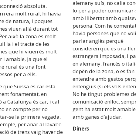
alemany suís, no calia con
sconnexió absoluta.
lo per a poder comunicar-
rn era molt rural, hi havia
amb llibertat amb qualse
me de natura, i poques
persona. Com he comentat,
es viuen allà durant tot
havia persones que no vol
 Per això la zona és molt
parlar anglès perquè
il·la i el tracte de les
consideren que és una lle
nes que hi viuen és molt
estrangera imposada, i pa
 i amable, ja que el
en alemany, francès o itali
e rural és una font
depèn de la zona, o es fan
essos per a ells.
entendre amb gestos perq
e que Suïssa és car està
entenguis (si els vols enten
ment fonamentat, en
No he tingut problemes d
ó a Catalunya és car, i cal
comunicació enlloc, sempr
-ho en compte per no
gent ha estat molt amable 
tar-se la primera vegada.
amb ganes d’ajudar.
xemple, per anar al lavabo
Diners
tació de trens vaig haver de