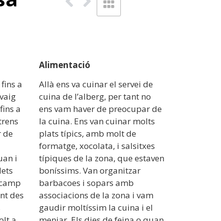
Alimentació
fins a
Allà ens va cuinar el servei de
 vaig
cuina de l’alberg, per tant no
fins a
ens vam haver de preocupar de
trens
la cuina. Ens van cuinar molts
r de
plats típics, amb molt de
formatge, xocolata, i salsitxes
uan i
típiques de la zona, que estaven
lets
boníssims. Van organitzar
l camp
barbacoes i sopars amb
ant des
associacions de la zona i vam
s
gaudir moltíssim la cuina i el
olt a
menjar. Els dies de feina o quan