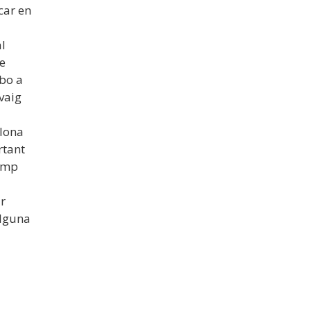
 car en
al
e
abo a
 vaig
elona
rtant
camp
r
alguna