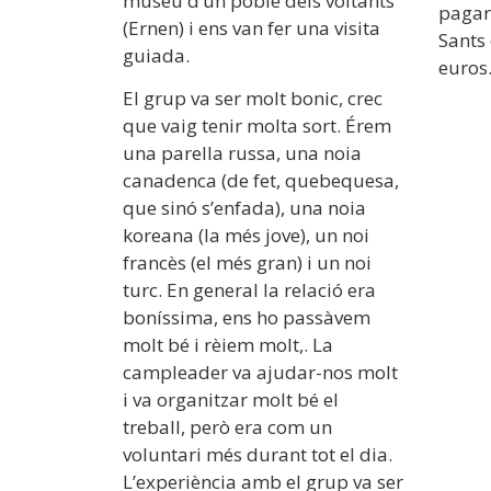
museu d’un poble dels voltants
pagar 
(Ernen) i ens van fer una visita
Sants
guiada.
euros
El grup va ser molt bonic, crec
que vaig tenir molta sort. Érem
una parella russa, una noia
canadenca (de fet, quebequesa,
que sinó s’enfada), una noia
koreana (la més jove), un noi
francès (el més gran) i un noi
turc. En general la relació era
boníssima, ens ho passàvem
molt bé i rèiem molt,. La
campleader va ajudar-nos molt
i va organitzar molt bé el
treball, però era com un
voluntari més durant tot el dia.
L’experiència amb el grup va ser