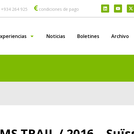
 +934 264 925
condiciones de pago
xperiencias
Noticias
Boletines
Archivo
MS TRAIL / 2016 – Suïs