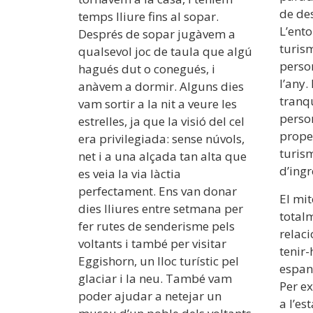
de de
temps lliure fins al sopar.
L’ento
Després de sopar jugàvem a
turis
qualsevol joc de taula que algú
person
hagués dut o conegués, i
l’any.
anàvem a dormir. Alguns dies
tranqu
vam sortir a la nit a veure les
perso
estrelles, ja que la visió del cel
proper
era privilegiada: sense núvols,
turism
net i a una alçada tan alta que
d’ingr
es veia la via làctia
perfectament. Ens van donar
El mit
dies lliures entre setmana per
total
fer rutes de senderisme pels
relaci
voltants i també per visitar
tenir
Eggishorn, un lloc turístic pel
espan
glaciar i la neu. També vam
Per e
poder ajudar a netejar un
a l’es