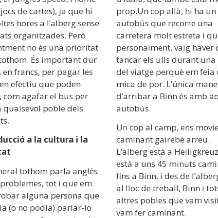
 jocs de cartes), ja que hi
prop.Un cop allà, hi ha un
tes hores a l’alberg sense
autobús que recorre una
tats organitzades. Però
carretera molt estreta i qu
tment no és una prioritat
personalment, vaig haver 
 tothom. És important dur
tancar els ulls durant una
 en francs, per pagar les
del viatge perquè em feia
 en efectiu que poden
mica de por. L’única mane
, com agafar el bus per
d’arribar a Binn és amb a
a qualsevol poble dels
autobús.
ts.
Un cop al camp, ens mov
ucció a la cultura i la
caminant gairebé arreu.
tat
L’alberg està a Heiligkreu
està a uns 45 minuts cam
neral tothom parla anglès
fins a Binn, i des de l’alber
 problemes, tot i que em
al lloc de treball, Binn i tot
trobar alguna persona que
altres pobles que vam visi
ia (o no podia) parlar-lo
vam fer caminant.