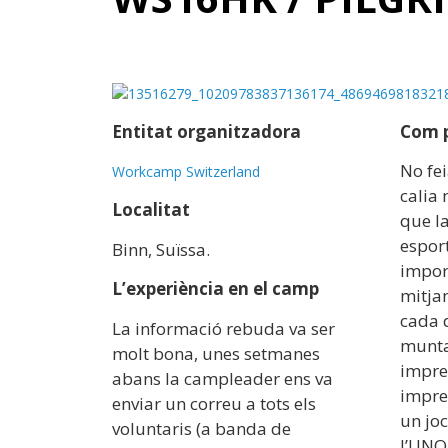
Entitat organitzadora
Com p
No fei
Workcamp Switzerland
calia 
Localitat
que la
esport
Binn, Suïssa.
impor
L’experiència en el camp
mitja
cada 
La informació rebuda va ser
muntan
molt bona, unes setmanes
impres
abans la campleader ens va
impres
enviar un correu a tots els
un joc
voluntaris (a banda de
l’UNO,