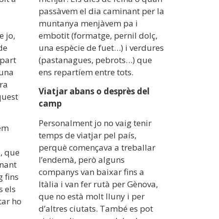
passàvem el dia caminant per la
muntanya menjàvem pa i
e jo,
embotit (formatge, pernil dolç,
de
una espècie de fuet…) i verdures
 part
(pastanagues, pebrots…) que
 una
ens repartíem entre tots.
ra
Viatjar abans o desprès del
quest
camp
Personalment jo no vaig tenir
íem
temps de viatjar pel país,
perquè començava a treballar
z, que
l’endemà, però alguns
inant
companys van baixar fins a
g fins
Itàlia i van fer rutà per Gènova,
s els
que no està molt lluny i per
tar ho
d’altres ciutats. També es pot