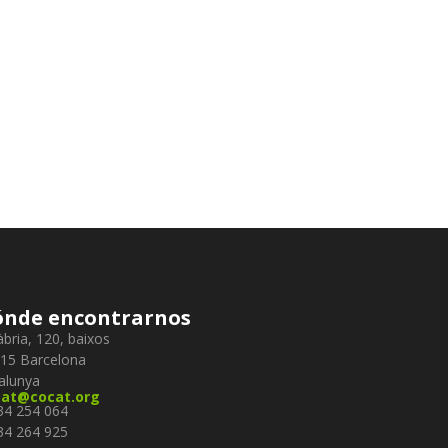
nde encontrarnos
àbria, 120, baixos
15 Barcelona
alunya
cat@cocat.org
934 254 064
934 264 925