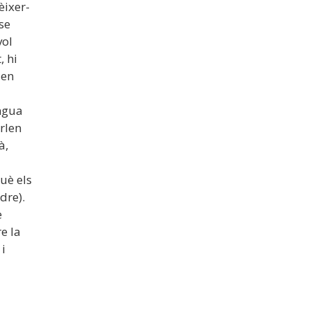
èixer-
se
vol
 hi
ien
ngua
rlen
à,
uè els
dre).
e
e la
i