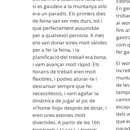
s’esfo
si es gaudeix a la muntanya allò
En ge
era un paradís. Els primers dies
trobar
de feina van ser més durs, tot i
al wo
que perfectament assumible
fins al
per a qualsevol perosna. A més
gastr
ens van donar eines molt vàlides
com q
per a fer la feina, i la
fer ga
planificació del treball era bona,
El wor
i vam avançar molt ràpid. Els
increï
horaris de treball eren molt
muntan
flexibles, i podies aturar-te i
de le
descansar sempre que ho
tampo
necessitessis, i vam agafar la
camina
dinàmica de jugar al joc de
escapa
«l’home llop» després de dinar, i
dels v
eren unes estones molt
que e
divertides. A partir de les 16h
paradi
tornàvem a la casa, i teníem