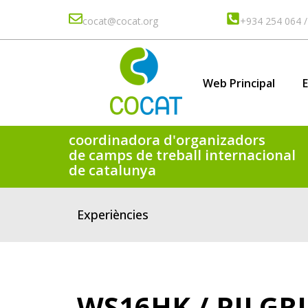
cocat@cocat.org
+934 254 064 /
Web Principal
E
coordinadora d'organizadors
de camps de treball internacional
de catalunya
Experiències
WS16HK / PILGRI