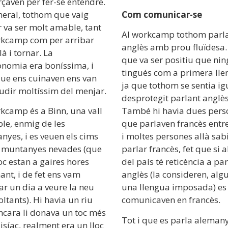
rçaven per fer-se entendre.
neral, tothom que vaig
Com comunicar-se
 va ser molt amable, tant
Al workcamp tothom parl
rkcamp com per arribar
anglès amb prou fluïdesa.
là i tornar. La
que va ser positiu que nin
onomia era boníssima, i
tingués com a primera lle
ue ens cuinaven ens van
ja que tothom se sentia ig
udir moltíssim del menjar.
desprotegit parlant anglès
kcamp és a Binn, una vall
També hi havia dues pers
ble, enmig de les
que parlaven francès entre
yes, i es veuen els cims
i moltes persones allà sab
s muntanyes nevades (que
parlar francès, fet que si 
c estan a gaires hores
del país té reticència a par
nt, i de fet ens vam
anglès (la consideren, alg
r un dia a veure la neu
una llengua imposada) es
oltants). Hi havia un riu
comunicaven en francès.
ncara li donava un toc més
Tot i que es parla alemany
síac, realment era un lloc