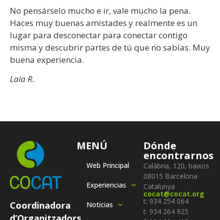
No pensárselo mucho e ir, vale mucho la pena.
Haces muy buenas amistades y realmente es un
lugar para desconectar para conectar contigo
misma y descubrir partes de tú que no sabías. Muy
buena experiencia.
Laia R.
MENÚ
Dónde
encontrarnos
Web Principal
Calàbria, 120, baixos
08015 Barcelona
Experiencias
Catalunya
cocat@cocat.org
t: 934 254 064
Coordinadora
Noticias
t: 934 264 925
d’Organitzadors