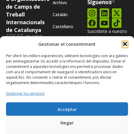
f: 934 234 498
Síguenos
Archivo
de Camps de
Treball
Catalán
Internacionals
Castellano
de Catalunya
Suscribirte a nuestro
COCAT es una
boletín
plataforma
Gestionar el consentiment
integrada para
Per oferir les millors experiències, utilitzem tecnologies com ara galetes
todas aquellas
per emmagatzemar i/o accedir a la informació del dispositiu. Donar el
entidades
consentiment a aquestes tecnologies ens permetrà processar dades
com ara el comportament de navegació o identificadors únics en
catalanas que
aquest lloc. No consentir o retirar el consentiment, pot afectar
organizan
negativament determinades característiques i funcions.
campos
Gestionar los servicios
internacionales.
Acceptar
Negar