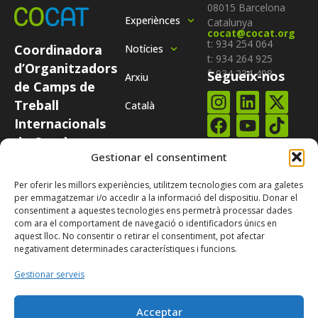
08015 Barcelona
Experiènces
Catalunya
cocat@cocat.org
t: 934 254 064
Coordinadora
Notícies
t: 934 264 925
d’Organitzadors
f: 934 234 498
Segueix-nos
Arxiu
de Camps de
Treball
Català
Internacionals
de Catalunya
Subscriure-te al
COCAT és una
Gestionar el consentiment
nostre
butlletí
plataforma
Per oferir les millors experiències, utilitzem tecnologies com ara galetes
integrada per
per emmagatzemar i/o accedir a la informació del dispositiu. Donar el
totes aquelles
consentiment a aquestes tecnologies ens permetrà processar dades
com ara el comportament de navegació o identificadors únics en
entitats
aquest lloc. No consentir o retirar el consentiment, pot afectar
catalanes que
negativament determinades característiques i funcions.
organitzen
Gestionar serveis
camps
internacionals.
Acceptar