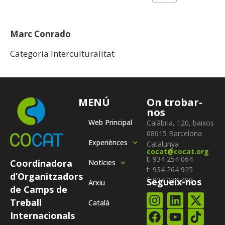
Marc Conrado
Categoria Interculturalitat
MENÚ
On trobar-
nos
Web Principal
Calàbria, 120, baixos
08015 Barcelona
Experiènces
Catalunya
cocat@cocat.org
t: 934 254 064
Coordinadora
Notícies
t: 934 264 925
d’Organitzadors
f: 934 234 498
Segueix-nos
Arxiu
de Camps de
Treball
Català
Internacionals