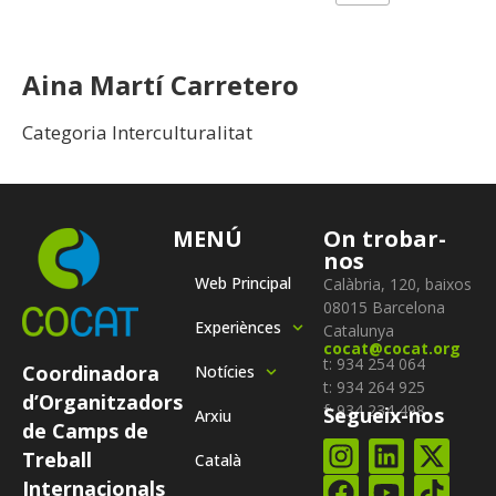
Aina Martí Carretero
Categoria Interculturalitat
MENÚ
On trobar-
nos
Web Principal
Calàbria, 120, baixos
08015 Barcelona
Experiènces
Catalunya
cocat@cocat.org
t: 934 254 064
Coordinadora
Notícies
t: 934 264 925
d’Organitzadors
f: 934 234 498
Segueix-nos
Arxiu
de Camps de
Treball
Català
Internacionals