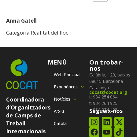
Anna Gatell
Categoria Realitat del lloc
MENÚ
On trobar-
nos
Web Principal
Calàbria, 120, baixos
08015 Barcelona
Experiènces
Catalunya
cocat@cocat.org
t: 934 254 064
Coordinadora
Notícies
t: 934 264 925
d’Organitzadors
f: 934 234 498
Segueix-nos
Arxiu
de Camps de
Treball
Català
Internacionals