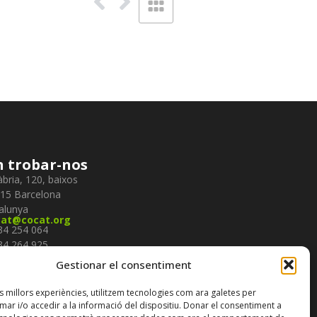
 trobar-nos
àbria, 120, baixos
15 Barcelona
alunya
cat@cocat.org
934 254 064
934 264 925
934 234 498
gueix-nos
Gestionar el consentiment
es millors experiències, utilitzem tecnologies com ara galetes per
r i/o accedir a la informació del dispositiu. Donar el consentiment a
scriure-te al nostre
butlletí