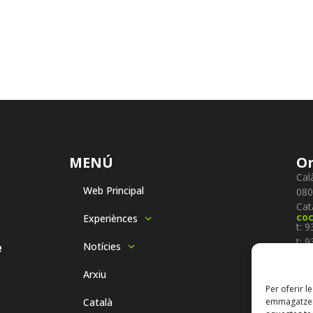
MENÚ
On
Cal
Web Principal
080
Cat
co
Experiènces
t: 
t: 
e
Notícies
f: 
Se
Arxiu
Per oferir l
Català
emmagatzema
Sub