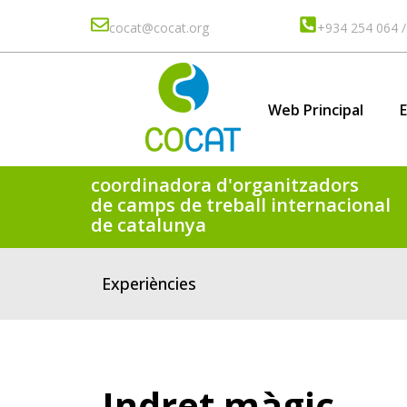
cocat@cocat.org
+934 254 064 /
Web Principal
coordinadora d'organitzadors
de camps de treball internacional
de catalunya
Experiències
Indret màgic