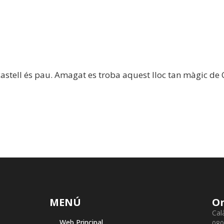
castell és pau. Amagat es troba aquest lloc tan màgic de
MENÚ
On
Cal
Web Principal
080