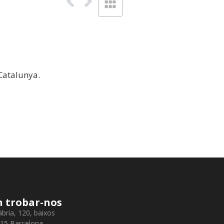
 Catalunya.
 trobar-nos
àbria, 120, baixos
15 Barcelona