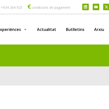
 +934 264 925
condicions de pagament
Experiènces
Actualitat
Butlletins
Arxiu