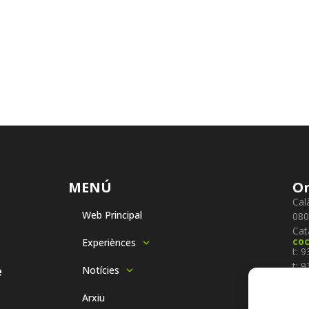
MENÚ
On
Cal
Web Principal
080
Cat
co
Experiènces
t: 
t: 
e
Notícies
f: 
Se
Arxiu