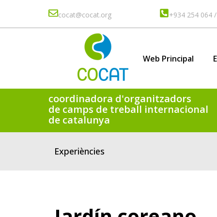
cocat@cocat.org
+934 254 064 /
Web Principal
coordinadora d'organitzadors
de camps de treball internacional
de catalunya
Experiències
Jardín coreano