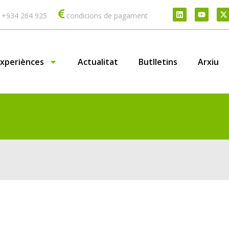
 +934 264 925
condicions de pagament
Experiènces
Actualitat
Butlletins
Arxiu