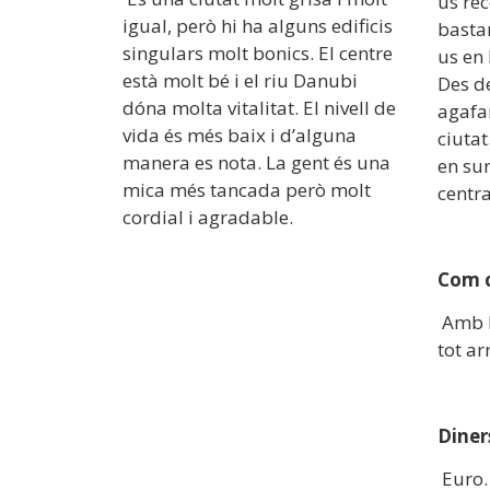
us re
igual, però hi ha alguns edificis
bastan
singulars molt bonics. El centre
us en
està molt bé i el riu Danubi
Des d
dóna molta vitalitat. El nivell de
agafa
vida és més baix i d’alguna
ciutat
manera es nota. La gent és una
en sur
mica més tancada però molt
centra
cordial i agradable.
Com 
Amb l
tot ar
Diner
Euro.