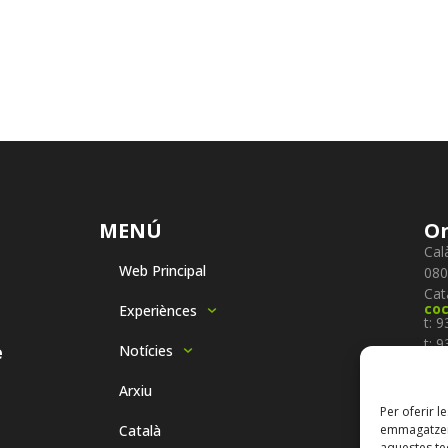
MENÚ
On
Cal
Web Principal
080
Cat
co
Experiènces
t: 
t: 
e
Notícies
f: 
Se
Arxiu
Per oferir l
Català
emmagatzema
Sub
aquestes t