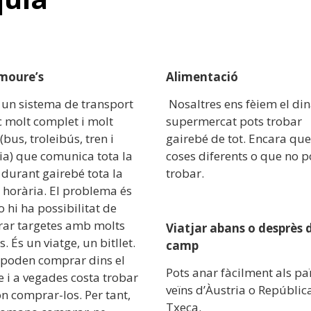
moure’s
Alimentació
 un sistema de transport
Nosaltres ens fèiem el dina
c molt complet i molt
supermercat pots trobar
(bus, troleibús, tren i
gairebé de tot. Encara que
ia) que comunica tota la
coses diferents o que no p
 durant gairebé tota la
trobar.
 horària. El problema és
 hi ha possibilitat de
ar targetes amb molts
Viatjar abans o desprès 
s. És un viatge, un bitllet.
camp
 poden comprar dins el
Pots anar fàcilment als pa
e i a vegades costa trobar
veïns d’Àustria o Repúblic
on comprar-los. Per tant,
Txeca.