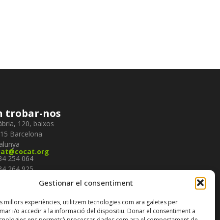
 trobar-nos
àbria, 120, baixos
15 Barcelona
alunya
cat@cocat.org
934 254 064
934 264 925
934 234 498
gueix-nos
Gestionar el consentiment
es millors experiències, utilitzem tecnologies com ara galetes per
r i/o accedir a la informació del dispositiu. Donar el consentiment a
scriure-te al nostre
butlletí
ecnologies ens permetrà processar dades com ara el comportament de