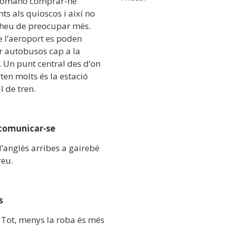
comano comprar-ne
ts als quioscos i així no
 heu de preocupar més.
e l’aeroport es poden
r autobusos cap a la
. Un punt central des d’on
ten molts és la estació
l de tren.
comunicar-se
’anglès arribes a gairebé
reu.
s
 Tot, menys la roba és més