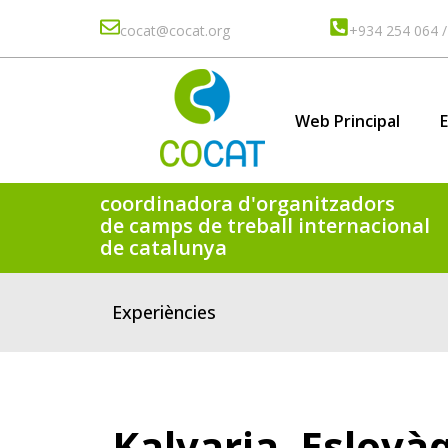
cocat@cocat.org
+934 254 064 /
Web Principal
coordinadora d'organitzadors
de camps de treball internacional
de catalunya
Experiències
Kalvaria, Eslovà