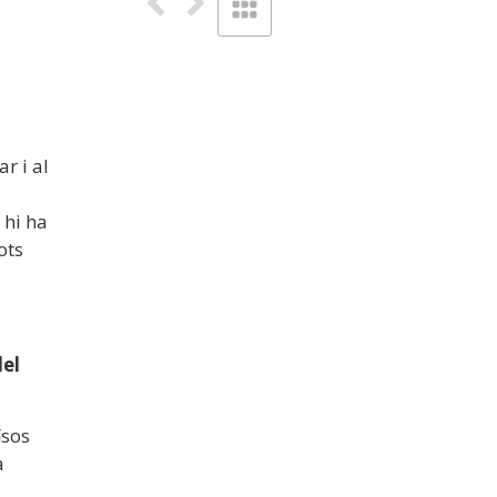
r i al
 hi ha
ots
del
ïsos
a