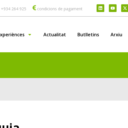
 +934 264 925
condicions de pagament
Experiènces
Actualitat
Butlletins
Arxiu
quia