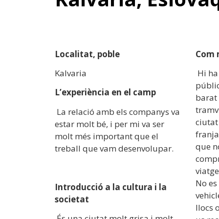
Localitat, poble
Com 
Kalvaria
Hi ha
públi
L’experiència en el camp
barat 
tramv
La relació amb els companys va
ciutat
estar molt bé, i per mi va ser
franja
molt més important que el
que no
treball que vam desenvolupar.
compr
viatge
No es
Introducció a la cultura i la
vehicl
societat
llocs 
És una ciutat molt grisa i molt