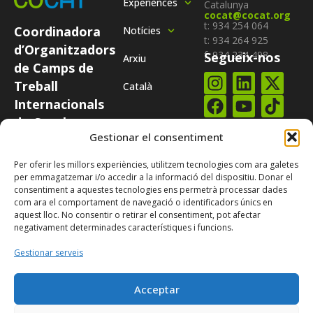
Experiènces
Catalunya
cocat@cocat.org
t: 934 254 064
Coordinadora
Notícies
t: 934 264 925
d’Organitzadors
f: 934 234 498
Segueix-nos
Arxiu
de Camps de
Treball
Català
Internacionals
de Catalunya
Subscriure-te al
COCAT és una
Gestionar el consentiment
nostre
butlletí
plataforma
Per oferir les millors experiències, utilitzem tecnologies com ara galetes
integrada per
per emmagatzemar i/o accedir a la informació del dispositiu. Donar el
totes aquelles
consentiment a aquestes tecnologies ens permetrà processar dades
com ara el comportament de navegació o identificadors únics en
entitats
aquest lloc. No consentir o retirar el consentiment, pot afectar
catalanes que
negativament determinades característiques i funcions.
organitzen
Gestionar serveis
camps
internacionals.
Acceptar