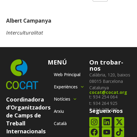
Albert Campanya
Interculturalitat
MENÚ
On trobar-
nos
Web Principal
Calàbria, 120, baixos
08015 Barcelona
Experiènces
Catalunya
cocat@cocat.org
t: 934 254 064
Coordinadora
Notícies
t: 934 264 925
d’Organitzadors
f: 934 234 498
Segueix-nos
Arxiu
de Camps de
Treball
Català
Internacionals