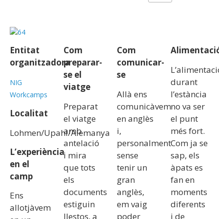
Entitat
Com
Com
Alimentaci
organitzadora
preparar-
comunicar-
L’alimentaci
se el
se
durant
NIG
viatge
Allà ens
l’estància
Workcamps
Preparat
comunicàvem
no va ser
Localitat
el viatge
en anglès
el punt
amb
i,
més fort.
Lohmen/Upahl/Alemanya
antelació
personalment
Com ja se
L’experiència
i mira
sense
sap, els
en el
que tots
tenir un
àpats es
camp
els
gran
fan en
documents
anglès,
moments
Ens
estiguin
em vaig
diferents
allotjàvem
llestos, a
poder
i de