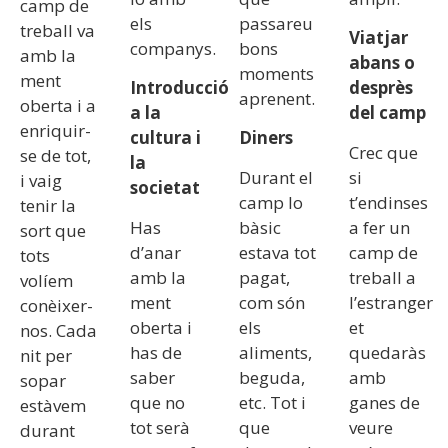
camp de
els
passareu
treball va
Viatjar
companys.
bons
amb la
abans o
moments
ment
Introducció
desprès
aprenent.
oberta i a
a la
del camp
enriquir-
cultura i
Diners
Crec que
se de tot,
la
Durant el
si
i vaig
societat
camp lo
t’endinses
tenir la
Has
bàsic
a fer un
sort que
d’anar
estava tot
camp de
tots
amb la
pagat,
treball a
volíem
ment
com són
l’estranger
conèixer-
oberta i
els
et
nos. Cada
has de
aliments,
quedaràs
nit per
saber
beguda,
amb
sopar
que no
etc. Tot i
ganes de
estàvem
tot serà
que
veure
durant