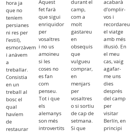
Aquest
durant el
acabarà
hora ja
fet farà
camp,
d’omplir-
que no
que sigui
com a
vos i
teníem
enriquidor
molt
recordareu
persianes
per
gastareu
el viatge
ni res per
vosaltres
en
amb més
l’estil),
i no us
obsequis
il·lusió. En
esmorzàvem
amoïneu
que
el meu
i anàvem
si les
vulgueu
cas, vaig
a
coses no
comprar,
agafar-
treballar.
es fan
en
me uns
Consistia
com
menjars
dies
en un
penseu.
per
després
treball al
Tot i que
vosaltres
del camp
bosc el
els
o si sortiu
per
qual
alemanys
de cap de
visitar
havíem
son més
setmana.
Berlín, en
de
introvertits
Si que
principi
restaurar