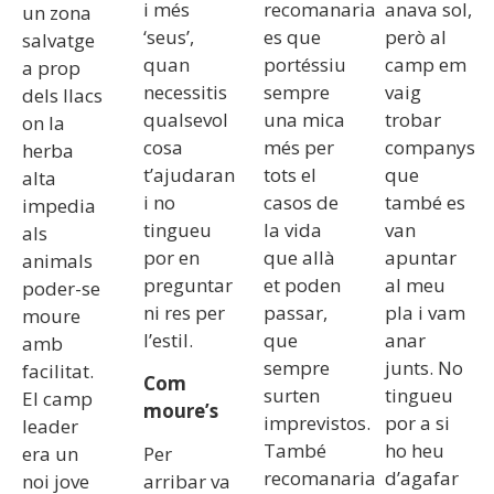
i més
recomanaria
anava sol,
un zona
‘seus’,
es que
però al
salvatge
quan
portéssiu
camp em
a prop
necessitis
sempre
vaig
dels llacs
qualsevol
una mica
trobar
on la
cosa
més per
companys
herba
t’ajudaran
tots el
que
alta
i no
casos de
també es
impedia
tingueu
la vida
van
als
por en
que allà
apuntar
animals
preguntar
et poden
al meu
poder-se
ni res per
passar,
pla i vam
moure
l’estil.
que
anar
amb
sempre
junts. No
facilitat.
C
om
surten
tingueu
El camp
moure’s
imprevistos.
por a si
leader
També
ho heu
era un
Per
recomanaria
d’agafar
noi jove
arribar va