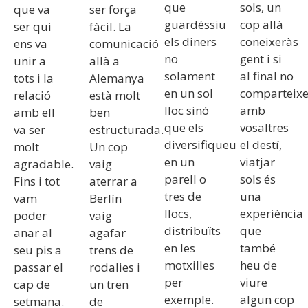
que
sols, un
que va
ser força
guardéssiu
cop allà
ser qui
fàcil. La
els diners
coneixeràs
ens va
comunicació
no
gent i si
unir a
allà a
solament
al final no
tots i la
Alemanya
en un sol
comparteix
relació
està molt
lloc sinó
amb
amb ell
ben
que els
vosaltres
va ser
estructurada.
diversifiqueu
el destí,
molt
Un cop
en un
viatjar
agradable.
vaig
parell o
sols és
Fins i tot
aterrar a
tres de
una
vam
Berlín
llocs,
experiència
poder
vaig
distribuïts
que
anar al
agafar
en les
també
seu pis a
trens de
motxilles
heu de
passar el
rodalies i
per
viure
cap de
un tren
exemple.
algun cop
setmana.
de