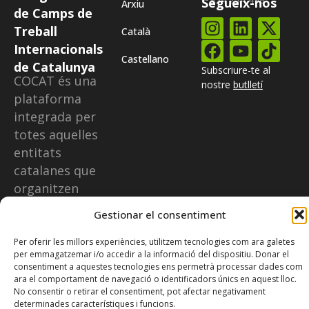
Segueix-nos
Arxiu
de Camps de
Treball
Català
Internacionals
Castellano
de Catalunya
Subscriure-te al
COCAT és una
nostre
butlletí
plataforma
integrada per
totes aquelles
entitats
catalanes que
organitzen
camps
Gestionar el consentiment
internacionals.
Per oferir les millors experiències, utilitzem tecnologies com ara galetes
per emmagatzemar i/o accedir a la informació del dispositiu. Donar el
consentiment a aquestes tecnologies ens permetrà processar dades com
ara el comportament de navegació o identificadors únics en aquest lloc.
No consentir o retirar el consentiment, pot afectar negativament
© Coordinadora d’Organitzadors de Camps de Treball internacionals
determinades característiques i funcions.