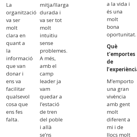
a la vida i
La
mitja/llarga
és una
organització
durada i
molt
va ser
va ser tot
bona
molt
molt
oportunitat.
clara en
intuïtiu
quant a
sense
Què
la
problemes.
t’emportes
informació
A més,
de
que van
amb el
l’experiènci
donar i
camp
ens va
leader ja
M’emporto
facilitar
vam
una gran
qualsevol
quedar a
vivència
cosa que
l’estació
amb gent
ens fes
de tren
molt
falta.
del poble
diferent a
i allà
mi i de
se’ns
llocs molt