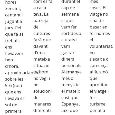
com es fa
durant el
més
hores
a casa
cap de
coses. El
xerrant,
teva. La
setmana
viatge no
cantant i
barreja
si que
s’ha de
jugant a
de
vam fer
basar en
jocs. Pel
cultures
sortides a
fer només
que fa al
farà que
ciutats i
el
treball,
davant
vam
voluntariat,
ens
d’una
gastar
no
llevàvem
mateixa
diners
s’acaba o
ben
situació
personals.
comença
d’hora,
tothom
Alemanya
allà, sinó
aproximadament
ho vegi i
més o
que
sobre les
ho
menys te
aprofitar
5-6 (tot i
solucioni
el mateix
el viatge i
que ens
de
cost que
fer
llevava el
maneres
Espanya,
turisme
sol de
diferents.
així que
per allà
primera