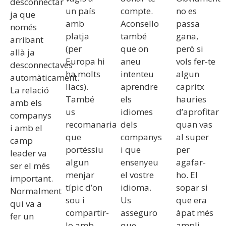
desconnectar
un país
compte.
no es
ja que
amb
Aconsello
passa
només
platja
també
gana,
arribant
(per
que on
però si
allà ja
Europa hi
aneu
vols fer-te
desconnectaves
ha molts
intenteu
algun
automàticament.
llacs).
aprendre
capritx
La relació
També
els
hauries
amb els
us
idiomes
d’aprofitar
companys
recomanaria
dels
quan vas
i amb el
que
companys
al super
camp
portéssiu
i que
per
leader va
algun
ensenyeu
agafar-
ser el més
menjar
el vostre
ho. El
important.
típic d’on
idioma.
sopar si
Normalment
sou i
Us
que era
qui va a
compartir-
asseguro
àpat més
fer un
lo amb
que
ampli.