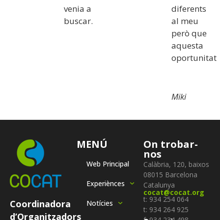
venia a
diferents
buscar.
al meu
però que
aquesta
oportunitat
Miki
MENÚ
On trobar-
nos
Web Principal
Calàbria, 120, baixos
08015 Barcelona
Experiènces
Catalunya
cocat@cocat.org
t: 934 254 064
Coordinadora
Notícies
t: 934 264 925
d’Organitzadors
f: 934 234 498