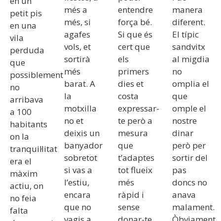
en un
més a
entendre
manera
petit pis
més, si
força bé.
diferent.
en una
agafes
Si que és
El típic
vila
vols, et
cert que
sandvitx
perduda
sortirà
els
al migdia
que
més
primers
no
possiblement
barat. A
dies et
omplia el
no
la
costa
que
arribava
motxilla
expressar-
omple el
a 100
no et
te però a
nostre
habitants
deixis un
mesura
dinar
on la
banyador
que
però per
tranquil·litat
sobretot
t’adaptes
sortir del
era el
si vas a
tot flueix
pas
màxim
l’estiu,
més
doncs no
actiu, on
encara
ràpid i
anava
no feia
que no
sense
malament.
falta
vagis a
donar-te
Òbviament