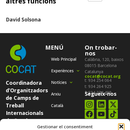
altres funcions
David Solsona
MENÚ
On trobar-
nos
Web Principal
Calàbria, 120, baixos
08015 Barcelona
Experiènces
Catalunya
cocat@cocat.org
t: 934 254 064
Coordinadora
Notícies
t: 934 264 925
d’Organitzadors
f: 934 234 498
Segueix-nos
Arxiu
de Camps de
Treball
Català
Internacionals
de Catalunya
Subscriure-te al
COCAT és una
Gestionar el consentiment
nostre
butlletí