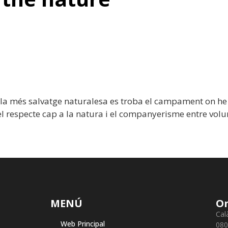
 la més salvatge naturalesa es troba el campament on he e
el respecte cap a la natura i el companyerisme entre volu
MENÚ
On
Cal
Web Principal
080