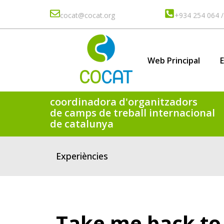
cocat@cocat.org
+934 254 064 /
Web Principal
coordinadora d'organitzadors
de camps de treball internacional
de catalunya
Experiències
Take me back to