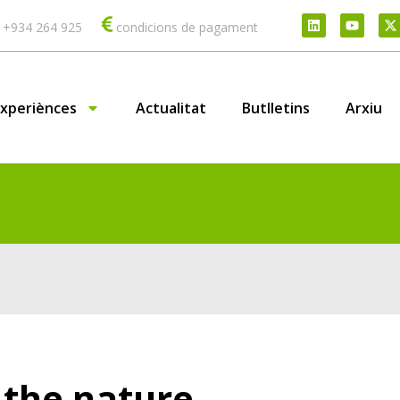
 +934 264 925
condicions de pagament
Experiènces
Actualitat
Butlletins
Arxiu
 the nature