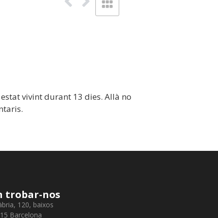
stat vivint durant 13 dies. Allà no
ntaris.
 trobar-nos
àbria, 120, baixos
15 Barcelona