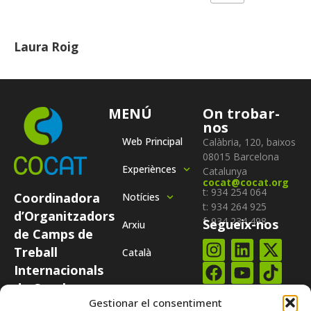
Laura Roig
MENÚ
On trobar-
nos
Web Principal
Calàbria, 120, baixos
08015 Barcelona
Experiènces
Catalunya
cocat@cocat.org
t: 934 254 064
Coordinadora
Notícies
t: 934 264 925
d’Organitzadors
f: 934 234 498
Segueix-nos
Arxiu
de Camps de
Treball
Català
Internacionals
de Catalunya
Subscriure-te al
COCAT és una
Gestionar el consentiment
nostre
butlletí