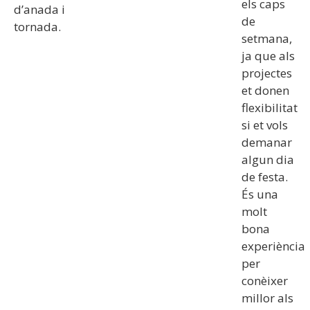
els caps
d’anada i
de
tornada.
setmana,
ja que als
projectes
et donen
flexibilitat
si et vols
demanar
algun dia
de festa.
És una
molt
bona
experiència
per
conèixer
millor als