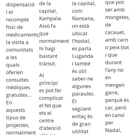
que pot
de la
la capital,
dispensació
ser amb
capital,
com
i el
mongetes,
Kampala.
Nansana,
recompte
de
Això fa
on està
físic de
cacauet,
que
ubicat
medicaments,
amb carn
normalment
l’hostal,
la visita a
o peix (tot
hi hagi
es parla
comunitats
i que
bastant
Luganda
a les
durant
trànsit.
i també
quals
l’any no
és útil
oferien
Al
en
saber-ne
consultes
principi
mengen
algunes
mèdiques
es pot fer
gaire,
paraules.
gratuïtes…
complicat
perquè és
El
En
el fet que
car, però
següent
aquests
ets el
en canvi
enllaç és
tipus de
centre
per
de gran
projectes,
d’atenció
Nadal,
utilitat
normalment