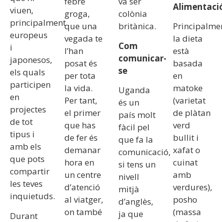
febre
va ser
Alimentaci
viuen,
groga,
colònia
principalment
que una
britànica.
Principalme
europeus
vegada te
la dieta
Com
i
l’han
està
comunicar-
japonesos,
posat és
basada
se
els quals
per tota
en
participen
la vida.
matoke
Uganda
en
Per tant,
(varietat
és un
projectes
el primer
de plàtan
país molt
de tot
que has
verd
fàcil pel
tipus i
de fer és
bullit i
que fa la
amb els
demanar
xafat o
comunicació,
que pots
hora en
cuinat
si tens un
compartir
un centre
amb
nivell
les teves
d’atenció
verdures),
mitjà
inquietuds.
al viatger,
posho
d’anglès,
on també
(massa
ja que
Durant