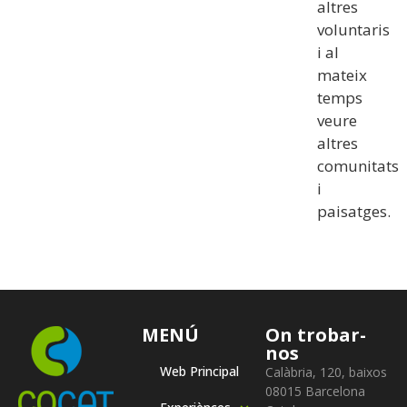
altres
voluntaris
i al
mateix
temps
veure
altres
comunitats
i
paisatges.
MENÚ
On trobar-
nos
Web Principal
Calàbria, 120, baixos
08015 Barcelona