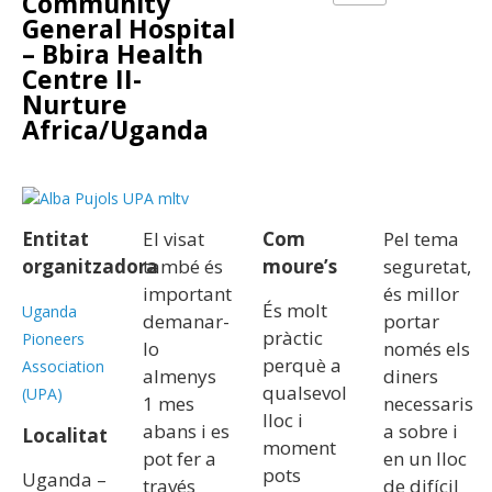
Community
General Hospital
– Bbira Health
Centre II-
Nurture
Africa/Uganda
Entitat
El visat
Com
Pel tema
organitzadora
també és
moure’s
seguretat,
important
és millor
És molt
Uganda
demanar-
portar
pràctic
Pioneers
lo
només els
perquè a
Association
almenys
diners
qualsevol
(UPA)
1 mes
necessaris
lloc i
abans i es
a sobre i
Localitat
moment
pot fer a
en un lloc
pots
Uganda –
través
de difícil