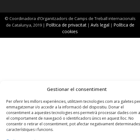
© Coordinadora d’Organitzadors de Camps de Treball internacionals
Política de
privacitat
Avís legal
Política de
de Catalunya, 2019 |
|
|
cookies
Gestionar el consentiment
Per oferir les millors experiències, utilitzem tecnologies com ara galetes pe
emmagatzemar i/o accedir a la informació del dispositiu. Donar el
consentiment a aquestes tecnologies ens permetrà processar dades com 
el comportament de navegació o identificadors únics en aquest lloc. No
consentir o retirar el consentiment, pot afectar negativament determinades
característiques i funcions.