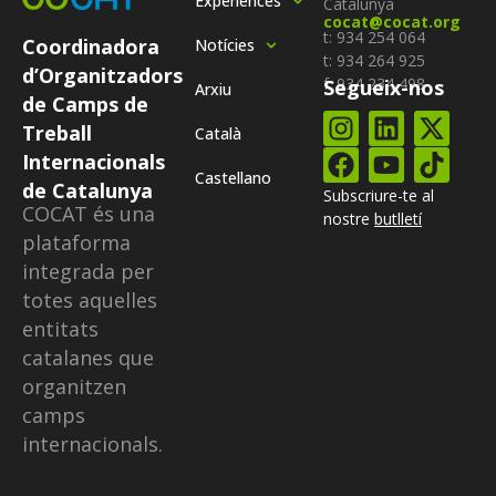
Experiènces
Catalunya
cocat@cocat.org
t: 934 254 064
Coordinadora
Notícies
t: 934 264 925
d’Organitzadors
f: 934 234 498
Segueix-nos
Arxiu
de Camps de
Treball
Català
Internacionals
Castellano
de Catalunya
Subscriure-te al
COCAT és una
nostre
butlletí
plataforma
integrada per
totes aquelles
entitats
catalanes que
organitzen
camps
internacionals.