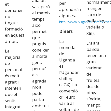
allà on
normalment
per
et
vas, però
mengen
aprendre’n
demanen
al mateix
carn de
algunes:
que
temps,
pollastre,
http://www.buganda.com/phrss
tinguis
això
vedella o
formació
permet
Diners
xai).
en aquest
que
àmbit.
La
D’altra
puguis
moneda
banda,
conèixer
La
de
tenen una
a molta
majoria
Uganda
gran
gent,
de
és
varietat
perquè
personal
l’Ugandan
de
els
és molt
shilling
fruites,
agrada
agraït i
(UGX). La
des de
molt
intenten
conversió
pinya,
poder
que et
d’1 euro
síndria,
parlar
sentis
varia al
mango,
amb tu i
integrat.
voltant de