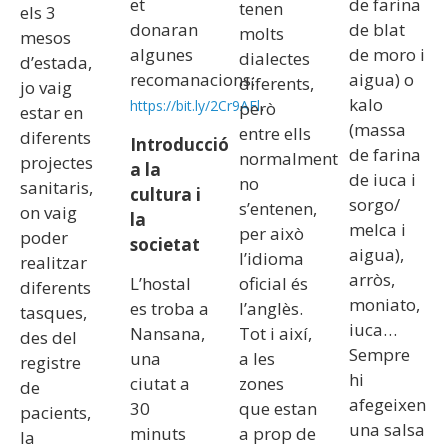
et
de farina
tenen
els 3
donaran
de blat
molts
mesos
algunes
de moro i
dialectes
d’estada,
recomanacions:
aigua) o
diferents,
jo vaig
.
kalo
https://bit.ly/2Cr9AFl
però
estar en
(massa
entre ells
diferents
Introducció
de farina
normalment
projectes
a la
de iuca i
no
sanitaris,
cultura i
sorgo/
s’entenen,
on vaig
la
melca i
per això
poder
societat
aigua),
l’idioma
realitzar
arròs,
L’hostal
oficial és
diferents
moniato,
es troba a
l’anglès.
tasques,
iuca…
Nansana,
Tot i així,
des del
Sempre
una
a les
registre
hi
ciutat a
zones
de
afegeixen
30
que estan
pacients,
una salsa
minuts
a prop de
la