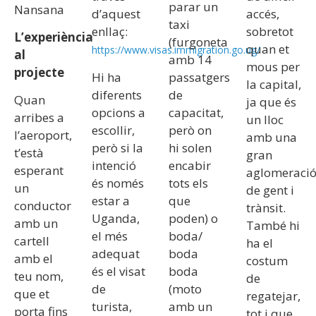
parar un
Nansana
d’aquest
accés,
taxi
enllaç:
sobretot
L’experiència
(furgoneta
quan et
https://www.visas.immigration.go.ug/
al
amb 14
mous per
projecte
Hi ha
passatgers
la capital,
diferents
de
Quan
ja que és
opcions a
capacitat,
arribes a
un lloc
escollir,
però on
l’aeroport,
amb una
però si la
hi solen
t’està
gran
intenció
encabir
esperant
aglomeraci
és només
tots els
un
de gent i
estar a
que
conductor
trànsit.
Uganda,
poden) o
amb un
També hi
el més
boda/
cartell
ha el
adequat
boda
amb el
costum
és el visat
boda
teu nom,
de
de
(moto
que et
regatejar,
turista,
amb un
porta fins
tot i que