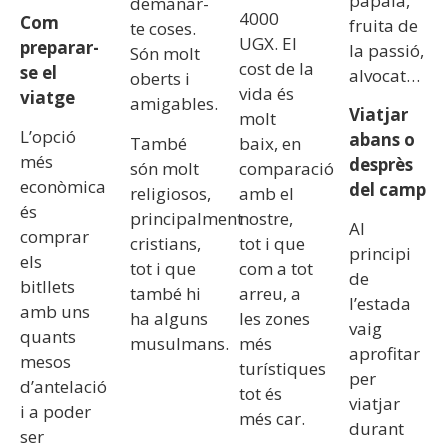
papaia,
demanar-
4000
Com
fruita de
te coses.
UGX. El
preparar-
la passió,
Són molt
cost de la
se el
alvocat…
oberts i
vida és
viatge
amigables.
Viatjar
molt
L’opció
abans o
També
baix, en
més
desprès
són molt
comparació
econòmica
del camp
religiosos,
amb el
és
principalment
nostre,
Al
comprar
cristians,
tot i que
principi
els
tot i que
com a tot
de
bitllets
també hi
arreu, a
l’estada
amb uns
ha alguns
les zones
vaig
quants
musulmans.
més
aprofitar
mesos
turístiques
per
d’antelació
tot és
viatjar
i a poder
més car.
durant
ser