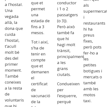
que et
conductor
a l’hostal.
als
permet
i 1 o 2
Una
supermerca
una
passatgers
vegada
i
estada de
(o 3)).
allà, la
restaurants
fins a 3
Però això
dona que
hi ha
mesos.
també fa
cuida
preus
que hi
l’hostal,
fixes,
Tot i així,
hagi molt
t’acull
però pots
s’ha de
trànsit,
molt bé
fer-ho a
tenir en
principalment
des del
les
compte
a les
primer
petites
que et
grans
moment.
botigues i
demanen
ciutats.
També
mercats o
el
coneixes
també
certificat
Condueixen
a la resta
amb les
de
per
de
motos
vacunació
l’esquerre,
voluntaris
taxi.
de la
perquè
que hi